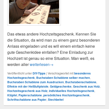
Das etwas andere Hochzeitsgeschenk. Kennen Sie
die Situation, da wird man zu einem ganz besonderen
Anlass eingeladen und es will einem einfach keine
gute Geschenkidee einfallen? Eine Einladung zur
Hochzeit ist genau so eine Situation. Man weiß, es
Hochzeitsgeschenk aus Holz
werden aller
weiterlesen
→
Veröffentlicht unter
DIY-Tipps
|
Verschlagwortet mit
besonderes
Hochzeitsgeschenk
,
Buchstaben Schablone selber machen
,
Buchstaben Schablone zum Ausdrucken
,
Buchstabenschablone
,
Effekte mit der Heißluftpistole
,
Geldgeschenke
,
Geschenk aus Holz
,
Hochzeitsgeschenk aus Holz
,
individuelles Hochzeitsgeschenk
,
Klüpfel
,
Papierschablone
,
persönliches Hochzeitsgeschenk
,
Schriftschablone aus Papier
,
Stechbeitel