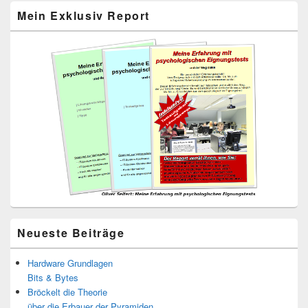
Primärer
Mein Exklusiv Report
Seitenleisten-
Widgetbereich
Neueste Beiträge
Hardware Grundlagen
Bits & Bytes
Bröckelt die Theorie
über die Erbauer der Pyramiden