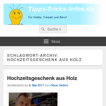
Tipps-Tricks-Infos.de
Suchen
Für Hobby, Freizeit und Beruf
Suchen
nach:
Menü
SCHLAGWORT-ARCHIV:
HOCHZEITSGESCHENK AUS HOLZ
Hochzeitsgeschenk aus Holz
Veröffentlicht am
6. Mai 2017
von
Oliver Seifert