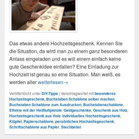
Das etwas andere Hochzeitsgeschenk. Kennen Sie
die Situation, da wird man zu einem ganz besonderen
Anlass eingeladen und es will einem einfach keine
gute Geschenkidee einfallen? Eine Einladung zur
Hochzeit ist genau so eine Situation. Man weiß, es
Hochzeitsgeschenk aus Holz
werden aller
weiterlesen
→
Veröffentlicht unter
DIY-Tipps
|
Verschlagwortet mit
besonderes
Hochzeitsgeschenk
,
Buchstaben Schablone selber machen
,
Buchstaben Schablone zum Ausdrucken
,
Buchstabenschablone
,
Effekte mit der Heißluftpistole
,
Geldgeschenke
,
Geschenk aus Holz
,
Hochzeitsgeschenk aus Holz
,
individuelles Hochzeitsgeschenk
,
Klüpfel
,
Papierschablone
,
persönliches Hochzeitsgeschenk
,
Schriftschablone aus Papier
,
Stechbeitel