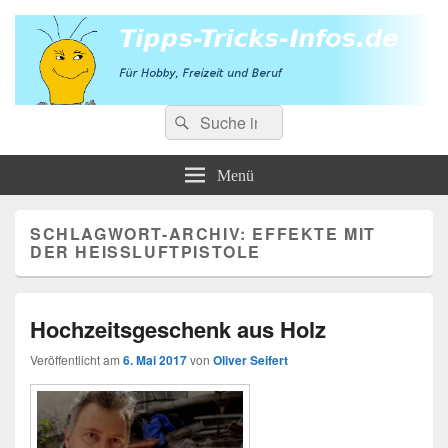
Tipps-Tricks-Infos.de
Suchen
Für Hobby, Freizeit und Beruf
Suchen
nach:
Menü
SCHLAGWORT-ARCHIV:
EFFEKTE MIT
DER HEISSLUFTPISTOLE
Hochzeitsgeschenk aus Holz
Veröffentlicht am
6. Mai 2017
von
Oliver Seifert