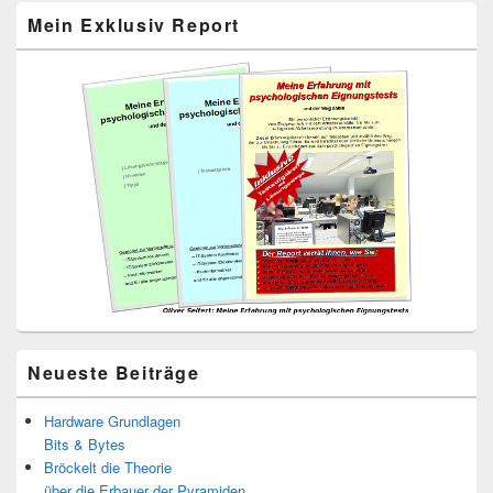
Primärer
Mein Exklusiv Report
Seitenleisten-
Widgetbereich
Neueste Beiträge
Hardware Grundlagen
Bits & Bytes
Bröckelt die Theorie
über die Erbauer der Pyramiden